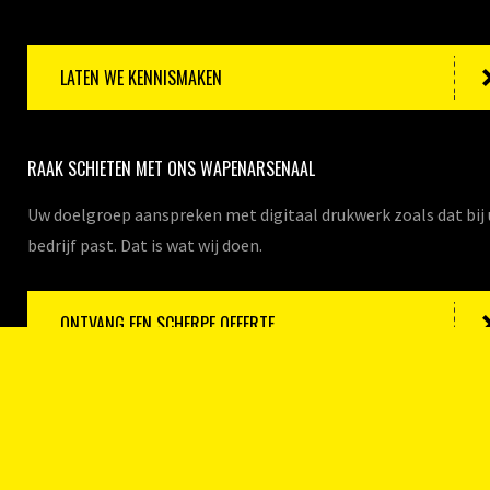
LATEN WE KENNISMAKEN
RAAK SCHIETEN MET ONS WAPENARSENAAL
Uw doelgroep aanspreken met digitaal drukwerk zoals dat bij
bedrijf past. Dat is wat wij doen.
ONTVANG EEN SCHERPE OFFERTE
KLAAR VOOR DE STRIJD?
Verstuur uw bestanden naar ons, wij gaan direct aan de slag!