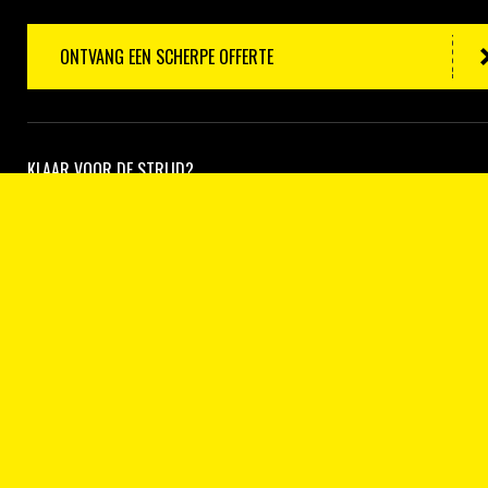
ONTVANG EEN SCHERPE OFFERTE
KLAAR VOOR DE STRIJD?
Verstuur uw bestanden naar ons, wij gaan direct aan de slag!
BESTANDEN AANLEVEREN
SchultenPrint vof
Cobaltstraat 23
079 362 36 12
2718 RM Zoetermeer
info@schultenprint.n