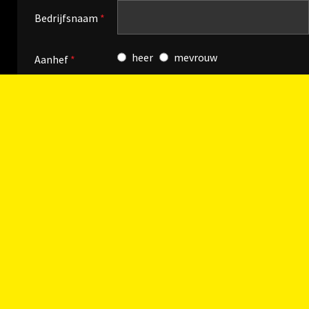
Bedrijfsnaam
*
heer
mevrouw
Aanhef
*
Naam
*
Telefoon
*
E-mail
*
Hieronder kunt u een bestand uploaden van
MAX. 10MB
.
Groter bestand? Stuur deze toe via
WeTransfer
naar info@schultenprint.nl.
Upload bestand