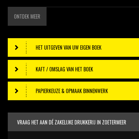
ONTDEK MEER
HET UITGEVEN VAN UW EIGEN BOEK
KAFT / OMSLAG VAN HET BOEK
PAPIERKEUZE & OPMAAK BINNENWERK
VRAAG HET AAN DÉ ZAKELIJKE DRUKKERIJ IN ZOETERMEER