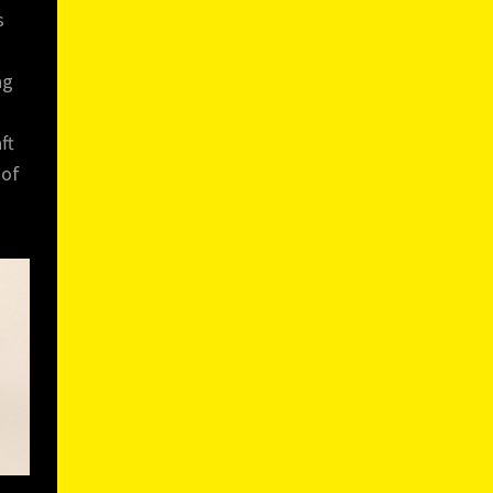
s
ag
ft
 of