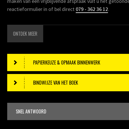
maken van een vrijblijvende afspraak vult u het getoond
reactieformulier in of bel direct
079 - 362 36 12
.
ONTDEK MEER
PAPIERKEUZE & OPMAAK BINNENWERK
BINDWIJZE VAN HET BOEK
SNEL ANTWOORD