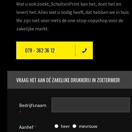
Wat u ook zoekt, SchultenPrint kan het, doet het en
levert het. Alles wat u nodig heeft, dat hebben we in huis.
We zijn niet voor niets de one-stop-copyshop voor de
zakelijke markt.
079 - 362 36 12
VRAAG HET AAN DÉ ZAKELIJKE DRUKKERIJ IN ZOETERMEER
Bedrijfsnaam
*
heer
mevrouw
Aanhef
*