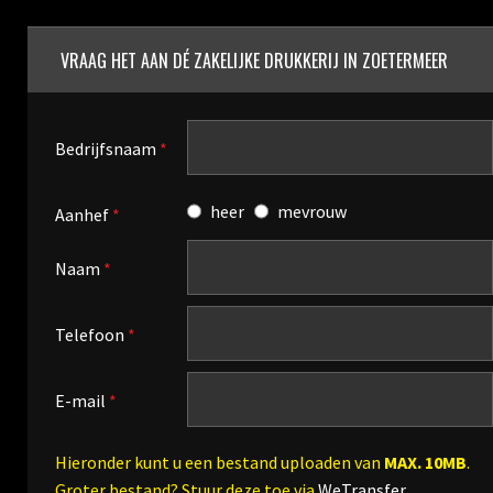
VRAAG HET AAN DÉ ZAKELIJKE DRUKKERIJ IN ZOETERMEER
Bedrijfsnaam
*
heer
mevrouw
Aanhef
*
Naam
*
Telefoon
*
E-mail
*
Hieronder kunt u een bestand uploaden van
MAX. 10MB
.
Groter bestand? Stuur deze toe via
WeTransfer