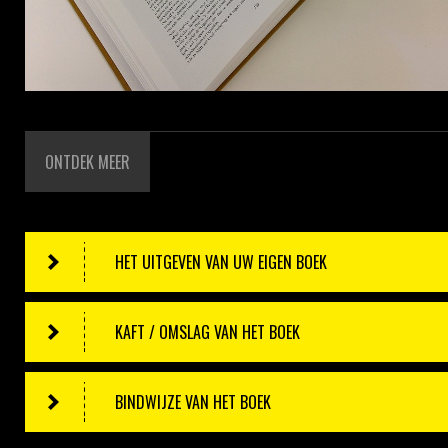
ONTDEK MEER
HET UITGEVEN VAN UW EIGEN BOEK
KAFT / OMSLAG VAN HET BOEK
BINDWIJZE VAN HET BOEK